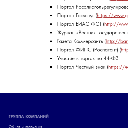
Портал Росалкогольрегулирова
Портал Госуслуг (
https://www.g
Портал ЕИАС ФСТ (
http://www
Журнал «Вестник государственн
Газета Коммерсантъ (
http://ba
Портал ФИПС (Роспатент) (
htt
Участие в торгах по 44-ФЗ
Портал Честный знак (
https://
ГРУППА КОМПАНИЙ
Общая информация