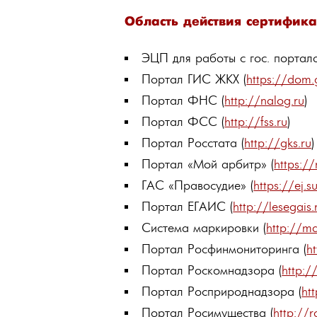
Область действия сертифика
ЭЦП для работы с гос. портал
Портал ГИС ЖКХ (
https://dom.
Портал ФНС (
http://nalog.ru
)
Портал ФСС (
http://fss.ru
)
Портал Росстата (
http://gks.ru
)
Портал «Мой арбитр» (
https://
ГАС «Правосудие» (
https://ej.su
Портал ЕГАИС (
http://lesegais.
Система маркировки (
http://ma
Портал Росфинмониторинга (
h
Портал Роскомнадзора (
http:/
Портал Росприроднадзора (
ht
Портал Росимущества (
http://r