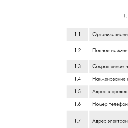
1
1.1
Организационн
1.2
Полное наимен
1.3
Сокращенное н
1.4
Наименование 
1.5
Адрес в предел
1.6
Номер телефон
1.7
Адрес электрон