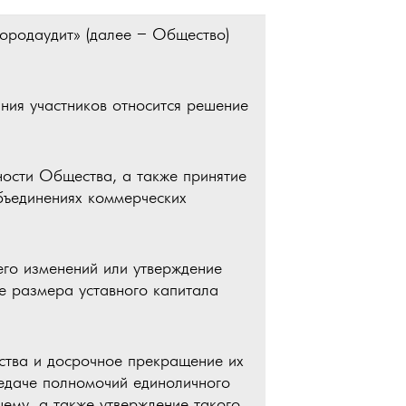
родаудит» (далее – Общество)
ния участников относится решение
ности Общества, а также принятие
объединениях коммерческих
его изменений или утверждение
е размера уставного капитала
ства и досрочное прекращение их
едаче полномочий единоличного
ему, а также утверждение такого