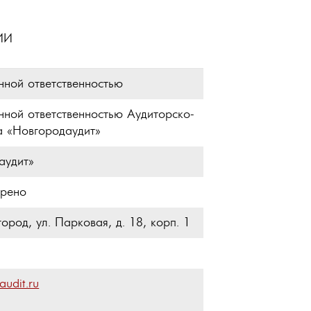
ИИ
нной ответственностью
нной ответственностью Аудиторско-
а «Новгородаудит»
аудит»
трено
род, ул. Парковая, д. 18, корп. 1
udit.ru