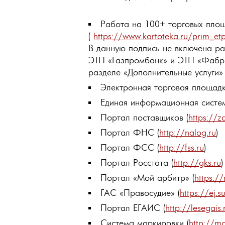
Работа на 100+ торговых площ
(
https://www.kartoteka.ru/prim_e
В данную подпись не включена р
ЭТП «Газпромбанк» и ЭТП «Фабри
разделе «Дополнительные услуги»
Электронная торговая площадк
Единая информационная систем
Портал поставщиков (
https://z
Портал ФНС (
http://nalog.ru
)
Портал ФСС (
http://fss.ru
)
Портал Росстата (
http://gks.ru
)
Портал «Мой арбитр» (
https://
ГАС «Правосудие» (
https://ej.su
Портал ЕГАИС (
http://lesegais.
Система маркировки (
http://ma