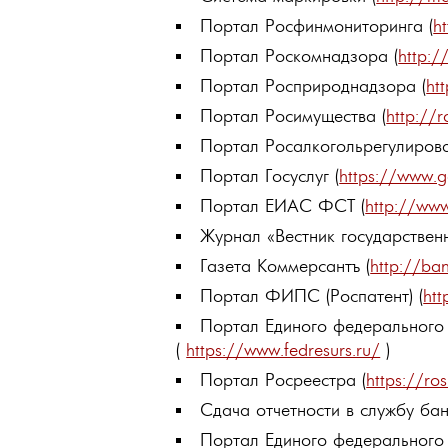
Портал Росфинмониторинга (
h
Портал Роскомнадзора (
http:/
Портал Росприроднадзора (
ht
Портал Росимущества (
http://r
Портал Росалкогольрегулирова
Портал Госуслуг (
https://www.g
Портал ЕИАС ФСТ (
http://www
Журнал «Вестник государственн
Газета Коммерсантъ (
http://ba
Портал ФИПС (Роспатент) (
htt
Портал Единого федерального
(
https://www.fedresurs.ru/
)
Портал Росреестра (
https://ros
Сдача отчетности в службу б
Портал Единого федерального 